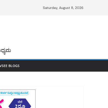
Saturday, August 8, 2026
ಧ್ಯಮ
VSEE BLOGS