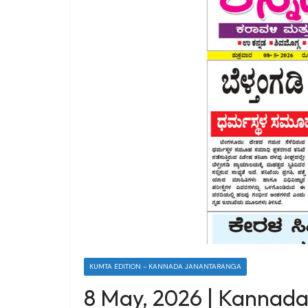
KUMTA EDITION - KANNADA JANANTARANGA
8 May, 2026 | Kannad