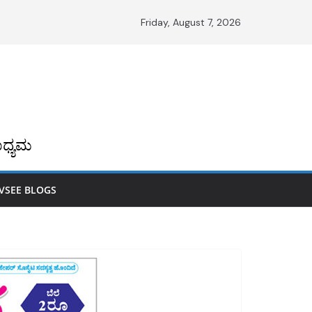
Friday, August 7, 2026
ಧ್ಯಮ
VSEE BLOGS