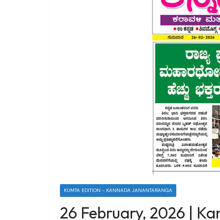
KUMTA EDITION - KANNADA JANANTARANGA
26 February, 2026 | 