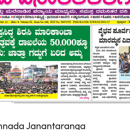
Kannada Janantaranga