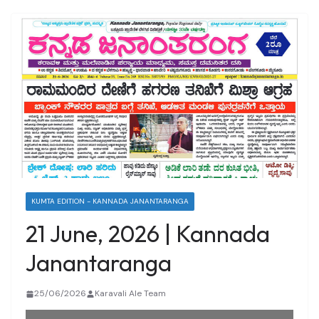
KUMTA EDITION - KANNADA JANANTARANGA
21 June, 2026 | Kannada
Janantaranga
25/06/2026
Karavali Ale Team