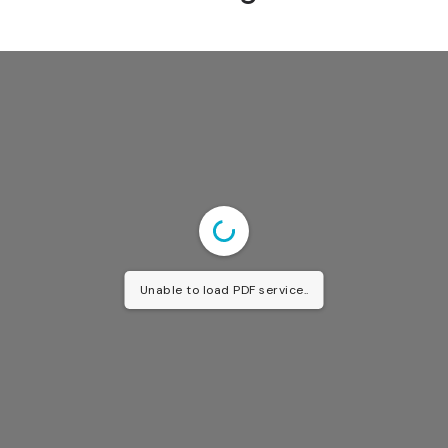
Unable to load PDF service..