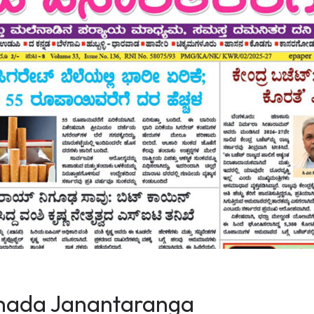
nnada Janantaranga