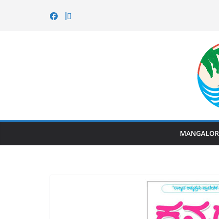
Skip
to
content
MANGALORE